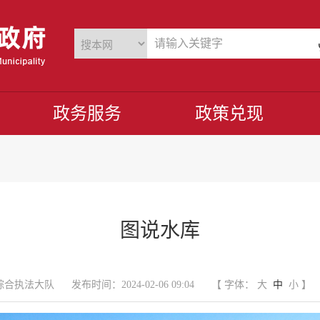
政务服务
政策兑现
图说水库
综合执法大队
发布时间：2024-02-06 09:04
【 字体：
大
中
小
】