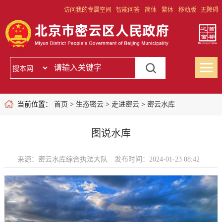
访问我的专属空间
智能问答
简体
繁体
移动版
无障碍
当前位置：
首页
>
生态密云
>
走进密云
>
密云水库
图说水库
来源：密云水库综合执法大队
发布时间：2024-01-23 08:42