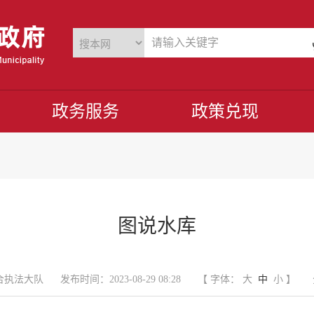
政务服务
政策兑现
图说水库
合执法大队
发布时间：2023-08-29 08:28
【 字体：
大
中
小
】