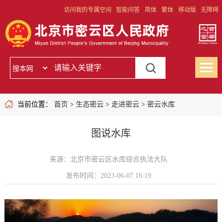
访问我的专属空间
智能问答
简体
繁体
移动版
无障碍
当前位置：
首页
>
生态密云
>
走进密云
>
密云水库
图说水库
来源：北京市密云区水库综合执法大队
发布时间：2023-06-07 16:19