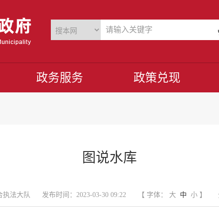
政务服务
政策兑现
图说水库
合执法大队
发布时间：2023-03-30 09:22
【 字体：
大
中
小
】