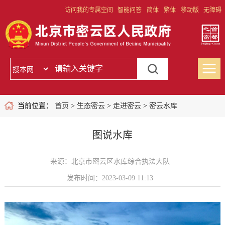
访问我的专属空间
智能问答
简体
繁体
移动版
无障碍
当前位置：
首页
>
生态密云
>
走进密云
>
密云水库
图说水库
来源：北京市密云区水库综合执法大队
发布时间：2023-03-09 11:13