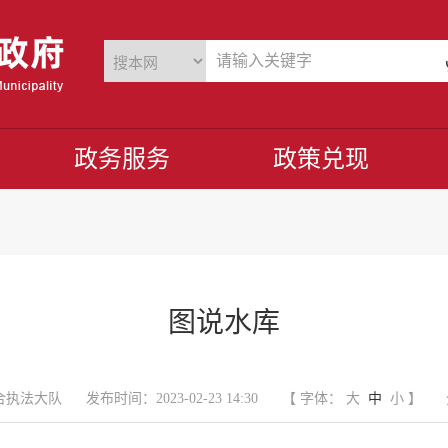
政务服务
政策兑现
图说水库
合执法大队
发布时间：2023-02-23 14:30
【 字体：
大
中
小
】