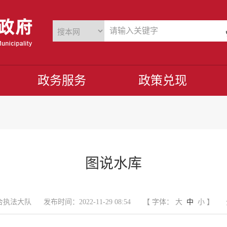
政务服务
政策兑现
图说水库
合执法大队
发布时间：2022-11-29 08:54
【 字体：
大
中
小
】