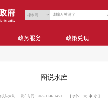
政务服务
政策兑现
图说水库
合执法大队
发布时间：2022-11-02 14:21
【 字体：
大
中
小
】