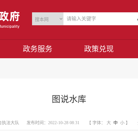
政务服务
政策兑现
图说水库
合执法大队
发布时间：2022-10-28 08:31
【 字体：
大
中
小
】