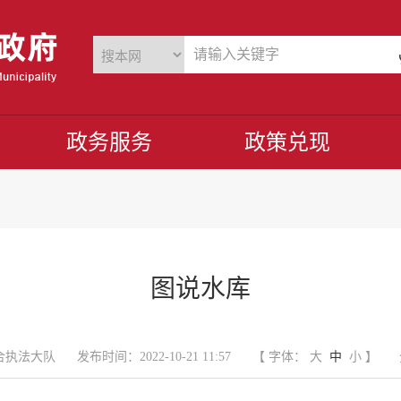
政务服务
政策兑现
图说水库
合执法大队
发布时间：2022-10-21 11:57
【 字体：
大
中
小
】