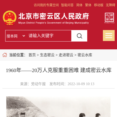
访问我的专属空间
智能问答
简体
繁体
移动版
无障碍
当前位置：
首页
>
生态密云
>
走进密云
>
密云水库
1960年——20万人克服重重困难 建成密云水库
来源：劳动午报
发布时间：2022-10-09 10:13