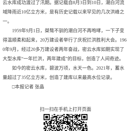
云水库成功渡过了汛期。据记载自8月3日到10日，潮白河流
域降雨近10亿立方米，是有历史记载以来罕见的几次洪峰之
一。
1959年9月1日，桀骜不驯的潮白河不再咆哮，一下子变
得温顺柔和起来，20万建设者举行了庆祝拦洪胜利大会。196
0年9月，经过20多万建设者两年奋战，密云水库如期实现了
大型水库“一年拦洪，两年建成”的目标，创造了人间奇迹。
如今的密云水库，碧波万顷，水天一色。2021年，蓄水
量超过了35亿立方米，创造了建库以来最高水位记录。
□本报记者 张晶
扫一扫在手机上打开页面