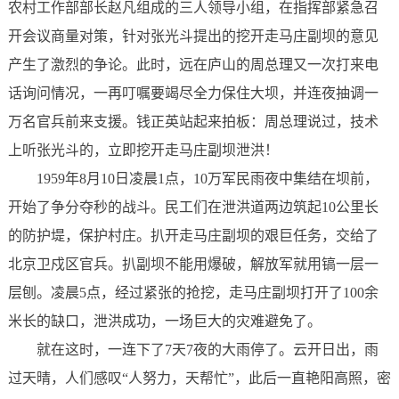
农村工作部部长赵凡组成的三人领导小组，在指挥部紧急召
开会议商量对策，针对张光斗提出的挖开走马庄副坝的意见
产生了激烈的争论。此时，远在庐山的周总理又一次打来电
话询问情况，一再叮嘱要竭尽全力保住大坝，并连夜抽调一
万名官兵前来支援。钱正英站起来拍板：周总理说过，技术
上听张光斗的，立即挖开走马庄副坝泄洪！
1959年8月10日凌晨1点，10万军民雨夜中集结在坝前，
开始了争分夺秒的战斗。民工们在泄洪道两边筑起10公里长
的防护堤，保护村庄。扒开走马庄副坝的艰巨任务，交给了
北京卫戍区官兵。扒副坝不能用爆破，解放军就用镐一层一
层刨。凌晨5点，经过紧张的抢挖，走马庄副坝打开了100余
米长的缺口，泄洪成功，一场巨大的灾难避免了。
就在这时，一连下了7天7夜的大雨停了。云开日出，雨
过天晴，人们感叹“人努力，天帮忙”，此后一直艳阳高照，密