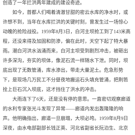
创造了一年拦洪两年建成的建设奇迹。
如今，首都人们喝着清澈甘甜的密云水库的净水时，或
许想不到，当年在水库拦洪的关键时刻，曾发生过一场惊心
动魄的抢险战役。1959年8月3日，白河主坝抢工到了143米高
程，还没来得及加固和防渗，偏在此时，天空下起了特大暴
雨。潮白河洪水汹涌而来，白河主坝受到剧烈冲击，被砸出
许多深沟，夯实的坝体，像泥石流一样随水下泄。同时，坝
底出现了无数管涌，库水渗出，带走大量泥土。危急形势
下，是现场几万民工不分昼夜地搬运石头填充管涌，把荆笆
拴上巨石沉入坝底，这才挡住了洪水的冲击。
大雨连下了6天，还是没有停的意思。一直密切观察廊道
的水利专家张光斗发现了异常——廊道内发出轰隆隆的响
声。他明确指出，廊道一旦崩塌，大坝必垮。1959年8月9日
深夜，由水电部副部长钱正英、河北省副省长阮泊生、北京