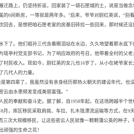
搬迁路上，仍坚持折返，回家装了一袋石匣城的土，说是当做念
盖的6间新房，一等就是两年多。”后来，爷爷对尉红英说，“别
次回去，是想把咱石匣老家的房基旧砖捡一些回来，那时候还没
水下了。他们祖孙三代含着眼泪站在水边，久久地望着那水底下
选为瑶亭村党支部书记，为了响应政府的号召，他带着全村的父
了村民收入。现如今，尉红英的女儿也16岁了，从小在姥爷家
了几代人的力量。
已经是第四辈了，我虽然没有亲身经历那热火朝天的建设年代，也
密云由水患频发变成美丽富强。”
人民的奉献和奋斗史。据了解，自1958年起，在这场跨越半个世
8年8月，库区移民采取肩挑、车拉、扎木筏漂流运输等方式，在9天
。而三次大规模移民，让这些密云人民就像一颗颗蒲公英的种子，
出顽强的生命之花！