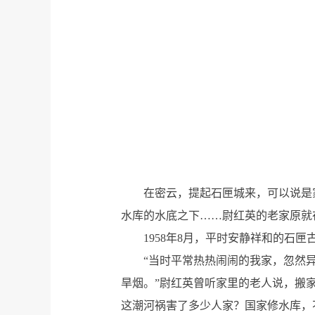
在密云，提起石匣城来，可以说是
水库的水底之下……尉红英的老家原就
1958年8月，平时安静祥和的
“当时平常热热闹闹的我家，忽然
旱烟。”尉红英曾听家里的老人说，搬
这潮河祸害了多少人家？国家修水库，