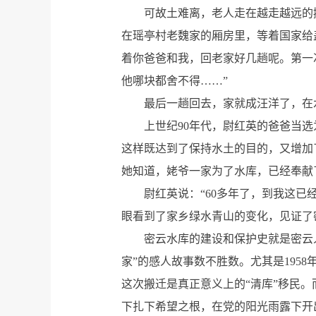
可故土难离，老人走在越走越远的
在瑶亭村老魏家的厢房里，等着国家给
着你爸爸和我，回老家好几趟呢。第一
他哪块都舍不得……”
最后一趟回去，家就成汪洋了，在
上世纪90年代，尉红英的爸爸当
这样既达到了保持水土的目的，又增加
她知道，姥爷一家为了水库，已经奉献
尉红英说：“60多年了，到我这
眼看到了家乡绿水青山的变化，见证了
密云水库的建设和保护史就是密云
家”的感人故事数不胜数。尤其是195
这次搬迁是真正意义上的“清库”移民
下扎下希望之根，在党的阳光雨露下开