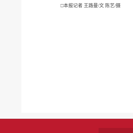
□本报记者 王路曼/文 陈艺/摄