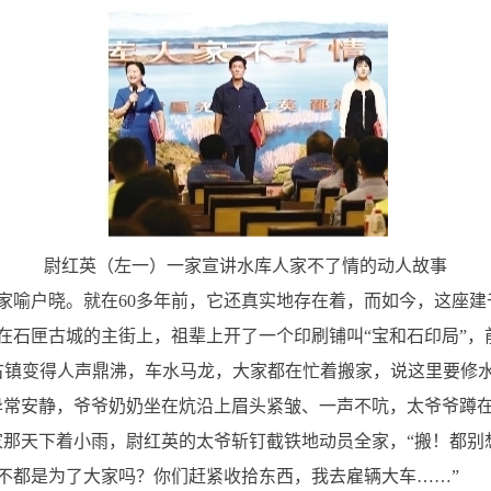
尉红英（左一）一家宣讲水库人家不了情的动人故事
家喻户晓。就在60多年前，它还真实地存在着，而如今，这座
在石匣古城的主街上，祖辈上开了一个印刷铺叫“宝和石印局”，
石匣古镇变得人声鼎沸，车水马龙，大家都在忙着搬家，说这里要修
异常安静，爷爷奶奶坐在炕沿上眉头紧皱、一声不吭，太爷爷蹲
家那天下着小雨，尉红英的太爷斩钉截铁地动员全家，“搬！都别
不都是为了大家吗？你们赶紧收拾东西，我去雇辆大车……”