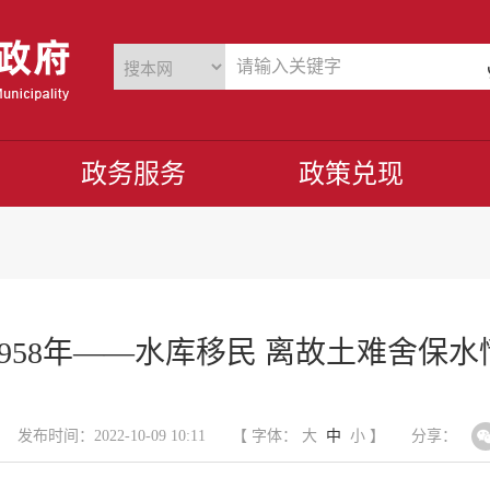
政务服务
政策兑现
1958年——水库移民 离故土难舍保水
发布时间：2022-10-09 10:11
【 字体：
大
中
小
】
分享：