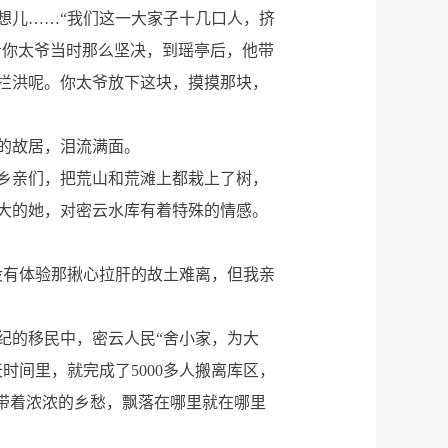
想儿……“我们这一大家子十几口人，挤
看你太爷当时那么坚决，到瑶亭后，他带
拦洪呢。你太爷放下这块，摸摸那块，
的故居，泪流满面。
老乡亲们，把荒山和荒滩上都栽上了树，
长大的她，对密云水库有着特殊的情感。
没有体验那揪心拉肝的故土难离，但我亲
纪的移民中，密云人民“舍小家，为大
时间里，就完成了5000多人搬离库区，
带着浓浓的乡愁，飘落在哪里就在哪里