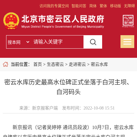
访问我的专属空间
智能问答
简体
繁体
移动版
无障碍
当前位置：
首页
>
生态密云
>
走进密云
>
密云水库
密云水库历史最高水位碑正式坐落于白河主坝、
白河码头
来源：新京报客户端
发布时间：2022-10-08 15:51
新京报讯（记者吴婷婷 通讯员段波）10月7日，密云水库