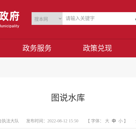
政务服务
政策兑现
图说水库
合执法大队
发布时间：2022-08-12 15:50
【 字体：
大
中
小
】