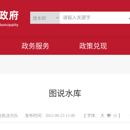
政务服务
政策兑现
图说水库
合执法大队
发布时间：2022-06-23 15:00
【 字体：
大
中
小
】