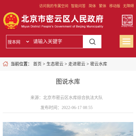
访问我的专属空间
智能问答
简体
繁体
移动版
无障碍
当前位置：
首页
>
生态密云
>
走进密云
>
密云水库
图说水库
来源：北京市密云区水库综合执法大队
发布时间：2022-06-17 08:55