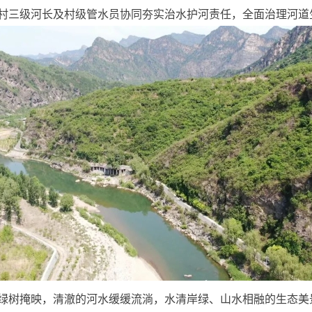
村三级河长及村级管水员协同夯实治水护河责任，全面治理河道
绿树掩映，清澈的河水缓缓流淌，水清岸绿、山水相融的生态美