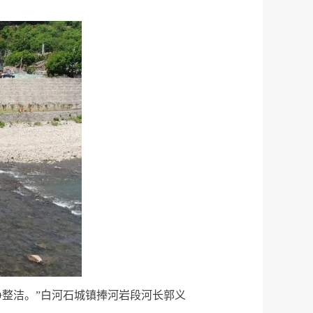
净整洁。”白河石城镇捧河岩段河长郭义