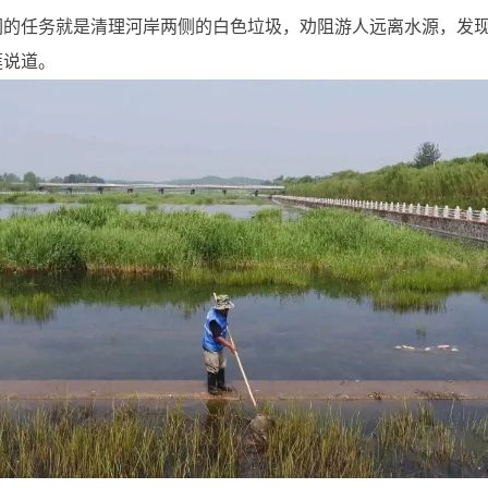
们的任务就是清理河岸两侧的白色垃圾，劝阻游人远离水源，发
莲说道。