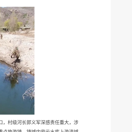
口，村级河长郭义军深感责任重大，涉
重点旅游镇，镇域内密云水库上游流域