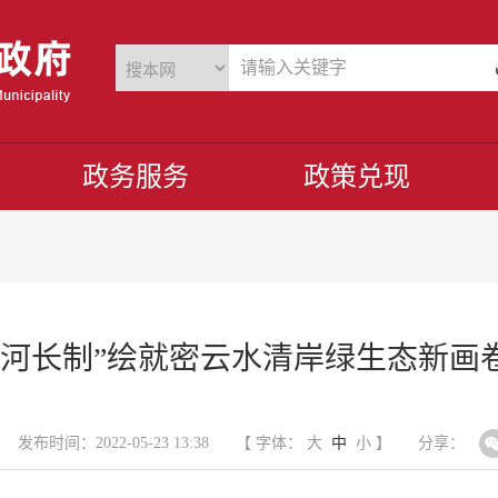
政务服务
政策兑现
“河长制”绘就密云水清岸绿生态新画
发布时间：2022-05-23 13:38
【 字体：
大
中
小
】
分享：