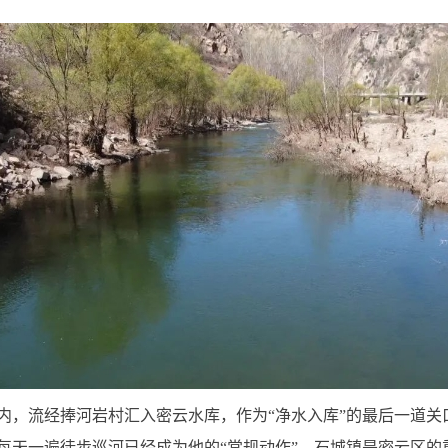
内，流经捧河岩村汇入密云水库，作为“净水入库”的最后一道关
每天一遍徒步巡河已经成为他的“常规动作”。石城镇是密云区的