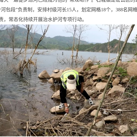
分河包段”负责制，安排村级河长15人，划定网格18个，388名
责，常态化持续开展治水护河专项行动。