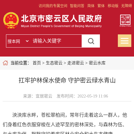
访问我的专属空间
智能问答
简体
繁体
移动版
无障碍
当前位置：
首页
>
生态密云
>
走进密云
>
密云水库
扛牢护林保水使命 守护密云绿水青山
来源：宜居密云
发布时间：2022-05-19 11:06
泱泱库水畔，苍松翠柏间，常年行走着这么一群人，他
们身着红色衣服穿梭在人迹罕至的密林深处，与森林为伍、