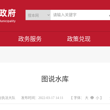
政务服务
政策兑现
图说水库
合执法大队
发布时间：2022-03-17 14:11
【 字体：
大
中
小
】