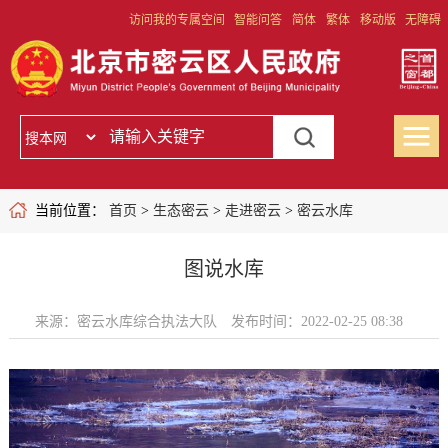
访问我的专属空间
智能问答
简体
繁体
移动版
无障碍
当前位置：
首页
>
生态密云
>
走进密云
>
密云水库
图说水库
来源：密云水库综合执法大队
发布时间：2022-02-25 08:38