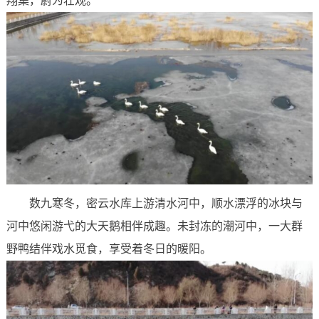
翔集，蔚为壮观。
数九寒冬，密云水库上游清水河中，顺水漂浮的冰块与
河中悠闲游弋的大天鹅相伴成趣。未封冻的潮河中，一大群
野鸭结伴戏水觅食，享受着冬日的暖阳。