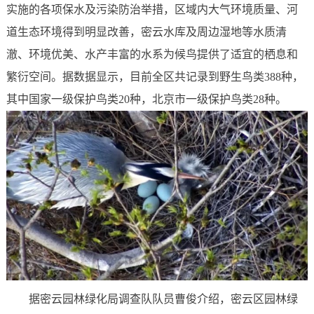
实施的各项保水及污染防治举措，区域内大气环境质量、河
道生态环境得到明显改善，密云水库及周边湿地等水质清
澈、环境优美、水产丰富的水系为候鸟提供了适宜的栖息和
繁衍空间。据数据显示，目前全区共记录到野生鸟类388种，
其中国家一级保护鸟类20种，北京市一级保护鸟类28种。
据密云园林绿化局调查队队员曹俊介绍，密云区园林绿