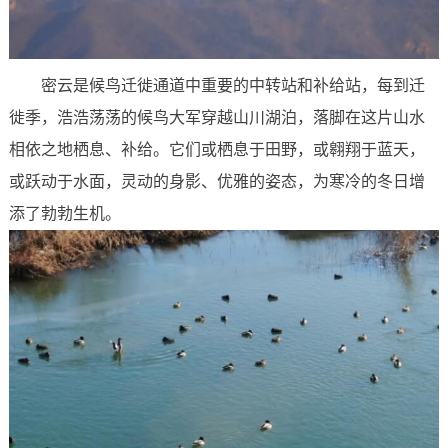
密云是候鸟迁徙通道中重要的中转站和补给站，每到迁
徙季，浩浩荡荡的候鸟大军穿越山川湖泊，落脚在这片山水
相依之地栖息、补给。它们或栖息于田野，或翱翔于蓝天，
或跃动于水面，灵动的身影、优雅的姿态，为寒冷的冬日增
添了勃勃生机。