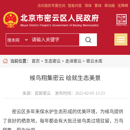
访问我的专属空间
智能问答
简体
繁体
移动版
无障碍
当前位置：
首页
>
生态密云
>
走进密云
>
密云水库
候鸟翔集密云 绘就生态美景
来源：宜居密云
发布时间：2022-02-05 13:23
密云区多年来保水护生态形成的优美环境，为候鸟提供
了良好的栖息地，每年都会有大批迁徙鸟类过境驻留，万鸟