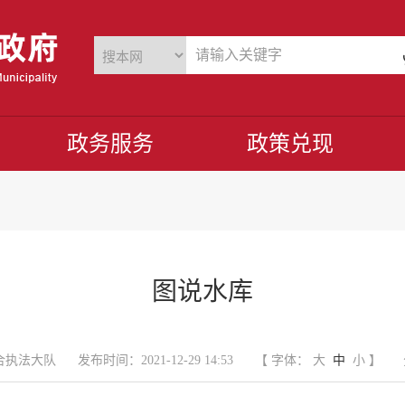
政务服务
政策兑现
图说水库
合执法大队
发布时间：2021-12-29 14:53
【 字体：
大
中
小
】