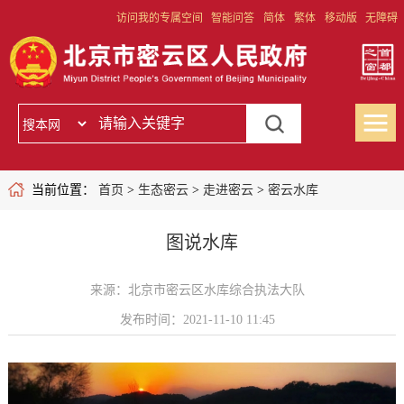
访问我的专属空间
智能问答
简体
繁体
移动版
无障碍
当前位置：
首页
>
生态密云
>
走进密云
>
密云水库
图说水库
来源：北京市密云区水库综合执法大队
发布时间：2021-11-10 11:45