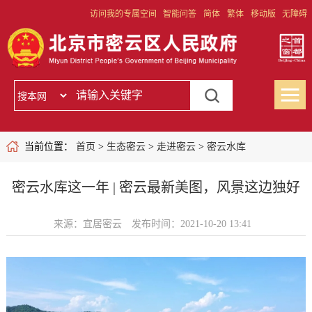
访问我的专属空间
智能问答
简体
繁体
移动版
无障碍
当前位置：
首页
>
生态密云
>
走进密云
>
密云水库
密云水库这一年 | 密云最新美图，风景这边独好
来源：宜居密云
发布时间：2021-10-20 13:41