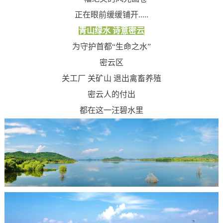
正在眼前缓缓铺开.....
青山绿水 诗意密云
为守护首都“生命之水”
密云区
关工厂 关矿山 退出禽畜养殖
密云人的付出
都在这一汪碧水里