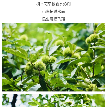
树木花草被露水沁润
小鸟掠过水面
昆虫展翅飞翔