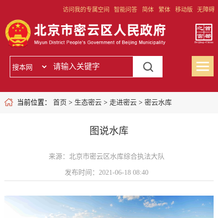
访问我的专属空间
智能问答
简体
繁体
移动版
无障碍
当前位置：
首页
>
生态密云
>
走进密云
>
密云水库
图说水库
来源：北京市密云区水库综合执法大队
发布时间：2021-06-18 08:40