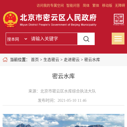
访问我的专属空间
智能问答
简体
繁体
移动版
无障碍
当前位置：
首页
>
生态密云
>
走进密云
>
密云水库
密云水库
来源：北京市密云区水库综合执法大队
发布时间：2021-05-10 11:46