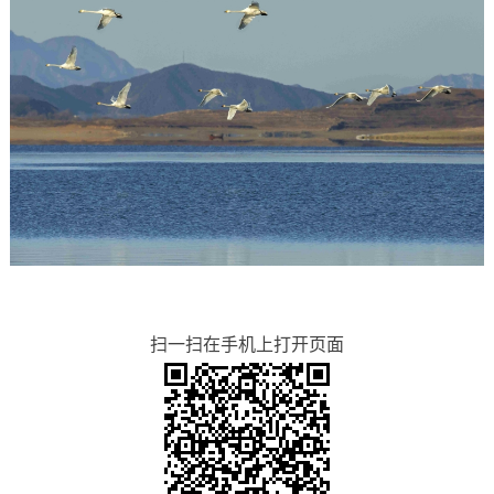
扫一扫在手机上打开页面