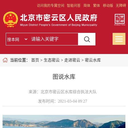
访问我的专属空间
智能问答
简体
繁体
移动版
无障碍
当前位置：
首页
>
生态密云
>
走进密云
>
密云水库
图说水库
来源：北京市密云区水库综合执法大队
发布时间：2021-03-04 09:27