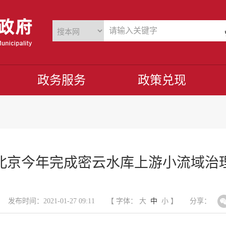
政务服务
政策兑现
北京今年完成密云水库上游小流域治
发布时间：2021-01-27 09:11
【 字体：
大
中
小
】
分享：