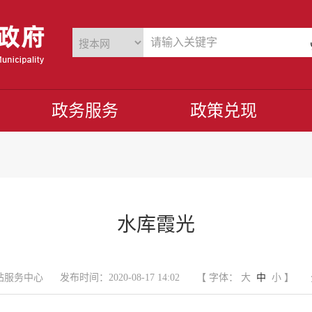
政务服务
政策兑现
水库霞光
站服务中心
发布时间：2020-08-17 14:02
【 字体：
大
中
小
】