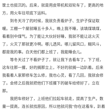
筐土也挺沉的。后来，就是用皮带机和双轮车了，更高的地
方，用火车往坝底下运料。
到冬天冷了的时候，我就负责看炉子、生炉子保证取
暖。工棚一个屋就睡五十多人，晚上我不睡，该填煤填煤，
看着别中煤气。为了能让大伙好好睡，我就不能让这火灭
了，火灭了那就更冷啊。哪儿透风，哪儿留风口，糊风斗，
都是我的事。白天他们都上班了，我能睡会儿。
等冬天过了不看炉子了，就让我下去看车了。下了班，
这车往那一撂，好的搁那立上，不好的就搁一边趴着。后来
我看着人家那修车怎么修，我也心灵，看了几回，我就会修
了。会修之后我就把他们下班撂下的破车给修好了，立在
那。
我把车修好了，上班他们拉起车就走，提高了生产。数
量一提高，连长就找原因，所以他就问我“你在这看车，趴着