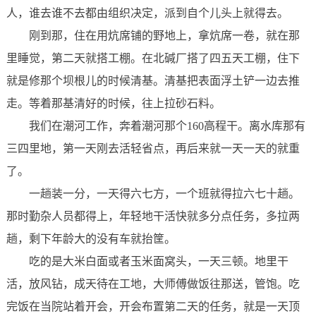
人，谁去谁不去都由组织决定，派到自个儿头上就得去。
刚到那，住在用炕席铺的野地上，拿炕席一卷，就在那
里睡觉，第二天就搭工棚。在北碱厂搭了四五天工棚，住下
就是修那个坝根儿的时候清基。清基把表面浮土铲一边去推
走。等着那基清好的时候，往上拉砂石料。
我们在潮河工作，奔着潮河那个160高程干。离水库那有
三四里地，第一天刚去活轻省点，再后来就一天一天的就重
了。
一趟装一分，一天得六七方，一个班就得拉六七十趟。
那时勤杂人员都得上，年轻地干活快就多分点任务，多拉两
趟，剩下年龄大的没有车就抬筐。
吃的是大米白面或者玉米面窝头，一天三顿。地里干
活，放风钻，成天待在工地，大师傅做饭往那送，管饱。吃
完饭在当院站着开会，开会布置第二天的任务，就是一天顶