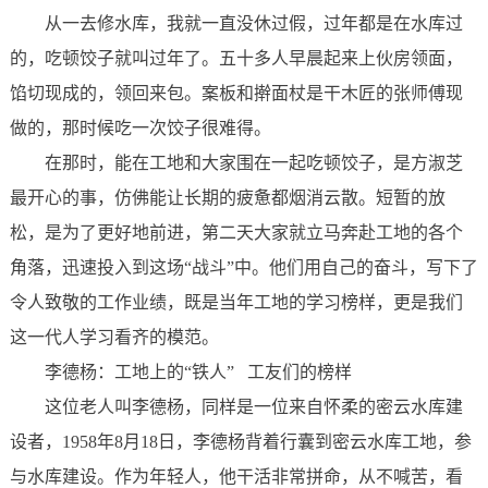
从一去修水库，我就一直没休过假，过年都是在水库过
的，吃顿饺子就叫过年了。五十多人早晨起来上伙房领面，
馅切现成的，领回来包。案板和擀面杖是干木匠的张师傅现
做的，那时候吃一次饺子很难得。
在那时，能在工地和大家围在一起吃顿饺子，是方淑芝
最开心的事，仿佛能让长期的疲惫都烟消云散。短暂的放
松，是为了更好地前进，第二天大家就立马奔赴工地的各个
角落，迅速投入到这场“战斗”中。他们用自己的奋斗，写下了
令人致敬的工作业绩，既是当年工地的学习榜样，更是我们
这一代人学习看齐的模范。
李德杨：工地上的“铁人” 工友们的榜样
这位老人叫李德杨，同样是一位来自怀柔的密云水库建
设者，1958年8月18日，李德杨背着行囊到密云水库工地，参
与水库建设。作为年轻人，他干活非常拼命，从不喊苦，看