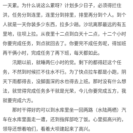
一天累。为什么说这么累呀？计划多少日子，必须得拦住
洪，任务分到连里，连里分到排里，排里再分到个人。到个
人就是一天你装多少东西，拉多少趟。沙坑离那最远的有五
里地，往坝上拉。从夜里十二点到白天十二点，十二个小时
你要完成任务，到点就回去了。你要完不成任务呢，得加班
再干俩小时，完成任务了再下班，每天都如此。
汛期以前，就睡两仨小时的觉。剩下的都得赶这个任
务，不然到时候拦不住水不行。为了快点拉车都是小跑，阴
天下雨都得去，没脚面深的水也得去上班。那时没有什么想
法，就觉得完成任务多干就是光荣，今儿你要完成五方，我
就要完成六方。
那时干得好的可以到水库里坐一回两路（水陆两栖）汽
车在水库里面走一遭，还到指挥部吃了饭。心里挺高兴的，
领导还想着咱们，看着大坝建起来了高兴。