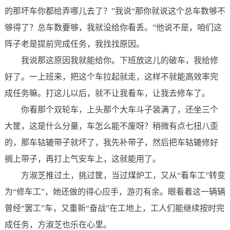
的那坏车你都给弄哪儿去了？”我说“那你就说这个总车数够不
够得了？总车数要够，我就没给你看丢。”他说不是，咱们这
阵子老是提前完成任务，我找找原因。
我说那这原因我就能给你。下班放这儿的破车，我给修
好了。一上班来，把这个车拉起就走，这样不就能高效率完
成任务嘛。打这儿以后，就不让我看车，让我去修车了。
你看那个双轮车，上头那个大车斗子装满了，还坐三个
大筐，这是什么分量，车怎么能不废呀？稍微有点七扭八歪
的，那车轱辘带子就坏了，我先补带子，然后把车轱辘修好
搁上带子，再打上气安车上，这就能用了。
方淑芝推过土，挑过筐，当过煤炉工，又从“看车工”转变
为“修车工”，她还做的得心应手，游刃有余。眼看着这一辆辆
曾经“罢工”车，又重新“奋战”在工地上，工人们能继续按时完
成任务，方淑芝也乐在心里。