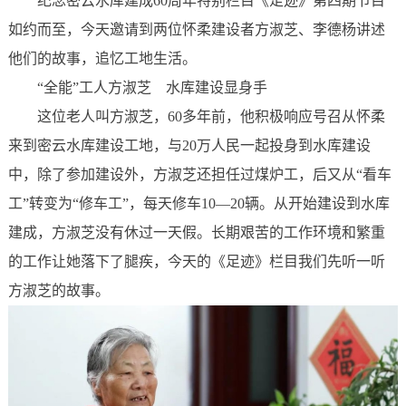
纪念密云水库建成60周年特别栏目《足迹》第四期节目
如约而至，今天邀请到两位怀柔建设者方淑芝、李德杨讲述
他们的故事，追忆工地生活。
“全能”工人方淑芝 水库建设显身手
这位老人叫方淑芝，60多年前，他积极响应号召从怀柔
来到密云水库建设工地，与20万人民一起投身到水库建设
中，除了参加建设外，方淑芝还担任过煤炉工，后又从“看车
工”转变为“修车工”，每天修车10—20辆。从开始建设到水库
建成，方淑芝没有休过一天假。长期艰苦的工作环境和繁重
的工作让她落下了腿疾，今天的《足迹》栏目我们先听一听
方淑芝的故事。