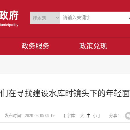
政务服务
政策兑现
们在寻找建设水库时镜头下的年轻面
发布时间：2020-08-05 09:19
【 字体：
大
中
小
】
分享：