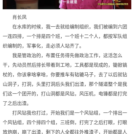
肖长凤
在水库的时候，我一去就给编制组织，我们被编到六团
一连四排，一个排是四个班，一个班十二个人，都按军队组
织编制的，军事化，走必须人站齐了。
我是管政治的，布置任务得先做政治工作，这活怎么
干，先动员然后排长带着到工地，工具都是现成的，锄锨镐
杖的，你该拿啥拿啥，你要推车有轱辘马子，去了以后就钻
山洞子，打洞，头里打洞后头我们出渣，那个隧道整个是我
们这一个团开的，打山洞都是风钻，风压机，电锤都是打完
了之后出渣。
打风钻我也打过，开始我们是一个风钻组，一个排出一
个风钻组，四个排四个组，三班倒，打完了之后打眼，打眼
放炮崩，崩了出渣，剩下的人全都往外推渣子，开始都是人