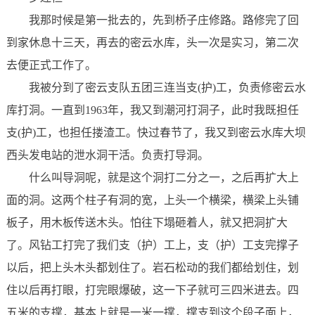
我那时候是第一批去的，先到桥子庄修路。路修完了回
到家休息十三天，再去的密云水库，头一次是实习，第二次
去便正式工作了。
我被分到了密云支队五团三连当支(护)工，负责修密云水
库打洞。一直到1963年，我又到潮河打洞子，此时我既担任
支(护)工，也担任搂渣工。快过春节了，我又到密云水库大坝
西头发电站的泄水洞干活。负责打导洞。
什么叫导洞呢，就是这个洞打二分之一，之后再扩大上
面的洞。这两个柱子有洞的宽，上头一个横梁，横梁上头铺
板子，用木板传送木头。怕往下塌砸着人，就又把洞扩大
了。风钻工打完了我们支（护）工上，支（护）工支完撑子
以后，把上头木头都划住了。岩石松动的我们都给划住，划
住以后再打眼，打完眼爆破，这一下子就可三四米进去。四
五米的支撑，基本上就是一米一撑，撑支到这个段子面上，