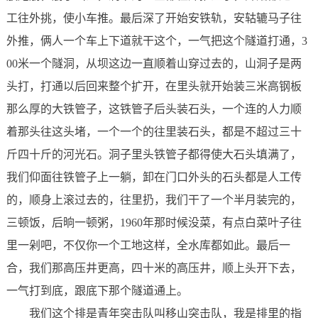
工往外挑，使小车推。最后深了开始安铁轨，安轱辘马子往
外推，俩人一个车上下道就干这个，一气把这个隧道打通，3
00米一个隧洞，从坝这边一直顺着山穿过去的，山洞子是两
头打，打通以后回来整个扩开，在里头就开始装三米高钢板
那么厚的大铁管子，这铁管子后头装石头，一个连的人力顺
着那头往这头堵，一个一个的往里装石头，都是不超过三十
斤四十斤的河光石。洞子里头铁管子都得使大石头填满了，
我们仰面往铁管子上一躺，卸在门口外头的石头都是人工传
的，顺身上滚过去的，往里扔，我们干了一个半月装完的，
三顿饭，后晌一顿粥，1960年那时候没菜，有点白菜叶子往
里一剁吧，不仅你一个工地这样，全水库都如此。最后一
合，我们那高压井更高，四十米的高压井，顺上头开下去，
一气打到底，跟底下那个隧道通上。
我们这个排是青年突击队叫移山突击队，我是排里的指