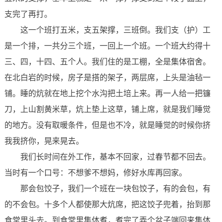
支完了再打。
这一个班打五米，支五架撑，三班倒。我们支（护）工
是一个排，一共分三个班，一回上一个班。一个班大约得十
三、四，十四、五个人。我们住的是工棚，全是集体宿舍。
在北白岩的时候，房子是搭的架子，两层席，上头是油毡一
铺。睡的炕就在地上挖个水沟把土培上来。再一人给一把镰
刀，上山割黄米草，炕上垫上这草，铺上席，就是我们睡觉
的地方。没有取暖条件，但是也不冷，就是睡觉的时候你挤
我我挤你，晃来晃去。
我们长时间在外工作，基本不回家，过春节都不回去。
当时有一个口号：不想爹不想妈，修好水库再回家。
那会包饺子，我们一个班在一块包饺子，有的会包，有
的不会包。十多个人都使那大炕席，把这饺子兜着，抬到那
食堂里头去。到食堂里集体煮，煮完了弄个盆子端回来集体