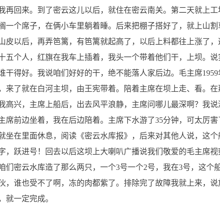
我再回来。到了密云这儿以后，就住在密云南关。第二天就上工
搁一个席子，在俩小车里躺着睡。后来把棚子搭好了，就上山割
山皮以后，再弄笆篱，有笆篱就起高了，以后上料都往上涨了，
十五个人，红旗在我车上插着，我头一个带着他们干，上坝。说
干得好。我说咱们好好的干，绝不能落人家后边。毛主席1959
，来了就在白河主坝，由王宪带着。陪着主席在坝上走、看。在
我高兴，主席上船后，出去风平浪静，主席问哪儿最深啊？我说
主席前边坐着，我在后边陪着。主席下水游了35分钟，可太厉
席就坐在里面休息，阅读《密云水库报》，后来对其他人说，这
字，跃进号！回去以后这坝上大喇叭广播说我们敬爱的毛主席视
咱们密云水库造了那么两只，一个3号一个2号，我在3号，这个
伙，谁也受不了啊，冻的肉都紫了。排除完了故障我就上来，说
，就一定完成。