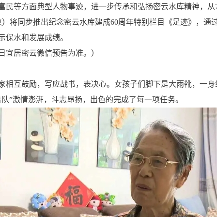
富民等方面典型人物事迹，进一步传承和弘扬密云水库精神，从7
点）将同步推出纪念密云水库建成60周年特别栏目《足迹》，通
示保水和发展成绩。
日宜居密云微信预告为准。）
家相互鼓励，写应战书，表决心。女孩子们脚下是大雨靴，一身
击队”激情澎湃，斗志昂扬，出色的完成了每一项任务。