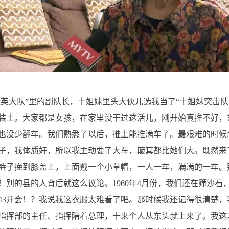
桂英大队”里的副队长，十姐妹里头大伙儿选我当了“十姐妹突击
装土。大家都是女孩，在家里没干过这活儿，刚开始真推不好，
也没少翻车。我们熟悉了以后，推土能推满车了。最艰难的时候
子，我体质好，所以我主动要了大车，簸箕都比她们大。既然来
裤子挽到膝盖上，上面戴一个小草帽，一人一车，满满的一车。
！别的县的人背后就这么议论。1960年4月份，我们还在筛沙石
143开会！？我说我这衣服太难看了吧。那时候我还记得很清楚，
指挥部的主任、指挥陪着总理，十来个人从东头就上来了。我这