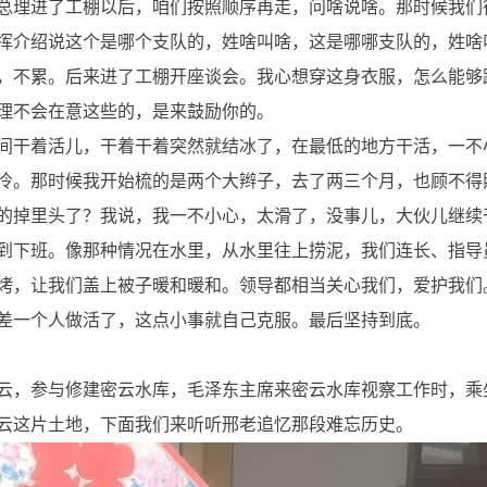
总理进了工棚以后，咱们按照顺序再走，问啥说啥。那时候我们
挥介绍说这个是哪个支队的，姓啥叫啥，这是哪哪支队的，姓啥
，不累。后来进了工棚开座谈会。我心想穿这身衣服，怎么能够
理不会在意这些的，是来鼓励你的。
间干着活儿，干着干着突然就结冰了，在最低的地方干活，一不
冷。那时候我开始梳的是两个大辫子，去了两三个月，也顾不得
的掉里头了？我说，我一不小心，太滑了，没事儿，大伙儿继续
到下班。像那种情况在水里，从水里往上捞泥，我们连长、指导
烤，让我们盖上被子暖和暖和。领导都相当关心我们，爱护我们
差一个人做活了，这点小事就自己克服。最后坚持到底。
密云，参与修建密云水库，毛泽东主席来密云水库视察工作时，
云这片土地，下面我们来听听邢老追忆那段难忘历史。