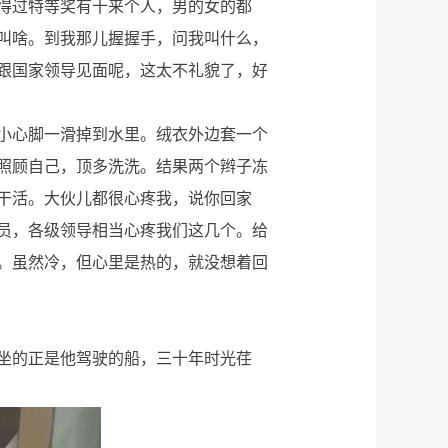
得过特等奖有十来个人，男的女的都
叫啥。到我那儿握握手，问我叫什么，
跟国家领导见面呢，这太不礼貌了，好
小心脚一滑掉到水里。绒衣外边套一个
照顾自己，顶多洗洗。结果两个辫子冻
干活。大伙儿都很心疼我，说你回家
员，各级领导相当心疼我们这几个。给
。虽然冷，但心里是热的，就没想着回
乘坐的正是他驾驶的船，三十年时光荏