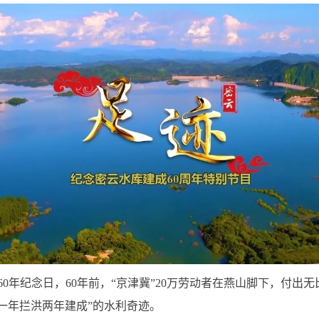
60年纪念日，60年前，“京津冀”20万劳动者在燕山脚下，付出
“一年拦洪两年建成”的水利奇迹。