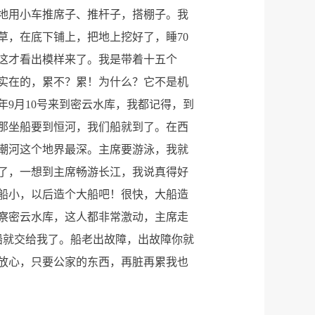
地用小车推席子、推杆子，搭棚子。我
草，在底下铺上，把地上挖好了，睡70
这才看出模样来了。我是带着十五个
实在的，累不？累！为什么？它不是机
年9月10号来到密云水库，我都记得，到
那坐船要到恒河，我们船就到了。在西
潮河这个地界最深。主席要游泳，我就
害了，一想到主席畅游长江，我说真得好
个船小，以后造个大船吧！很快，大船造
察密云水库，这人都非常激动，主席走
船就交给我了。船老出故障，出故障你就
放心，只要公家的东西，再脏再累我也