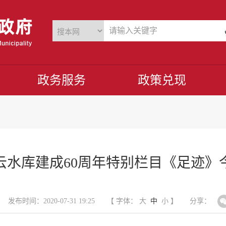
政务服务
政策兑现
云水库建成60周年特别栏目《足迹》
发布时间：2020-07-31 19:25
【 字体：
大
中
小
】
分享：