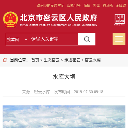
访问我的专属空间
智能问答
简体
繁体
移动版
无障碍
当前位置：
首页
>
生态密云
>
走进密云
>
密云水库
水库大坝
来源：密云水库
发布时间：2019-07-30 09:18