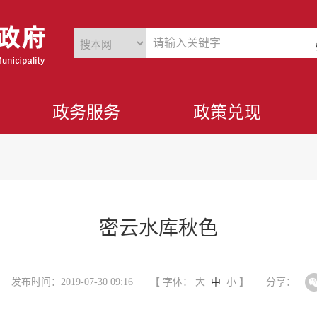
政务服务
政策兑现
密云水库秋色
发布时间：2019-07-30 09:16
【 字体：
大
中
小
】
分享：