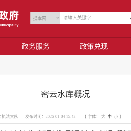
政务服务
政策兑现
密云水库概况
合执法大队
发布时间：2026-01-04 15:42
【 字体：
大
中
小
】