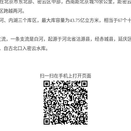
在北京市东北部、密云区中部，西南距北京城70余公里，距密云
区跨越两河。
河、内湖三个库区，最大库容量为43.75亿立方米，相当于67个十
支流，一条支流是白河，起源于河北省沽源县，经赤城县，延庆
，自古北口入密云水库。
扫一扫在手机上打开页面