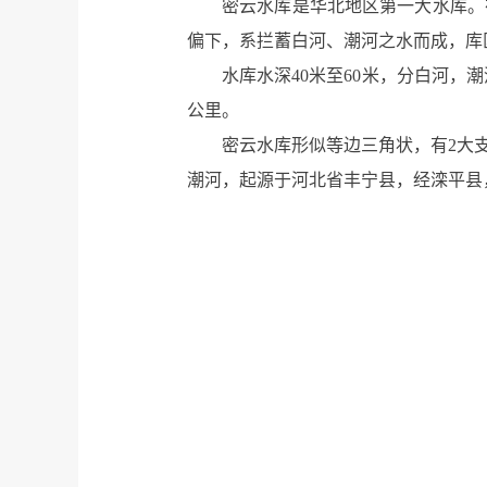
密云水库是华北地区第一大水库。
偏下，系拦蓄白河、潮河之水而成，库
水库水深40米至60米，分白河，潮
公里。
密云水库形似等边三角状，有2大
潮河，起源于河北省丰宁县，经滦平县