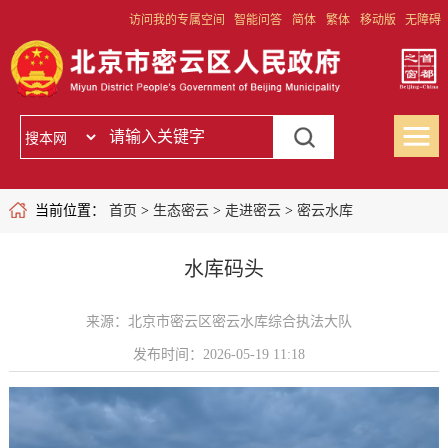
访问我的专属空间
智能问答
简体
繁体
移动版
无障碍
当前位置：
首页
>
生态密云
>
走进密云
>
密云水库
水库码头
来源：北京市密云区密云水库综合执法大队
发布时间：2026-05-19 11:18