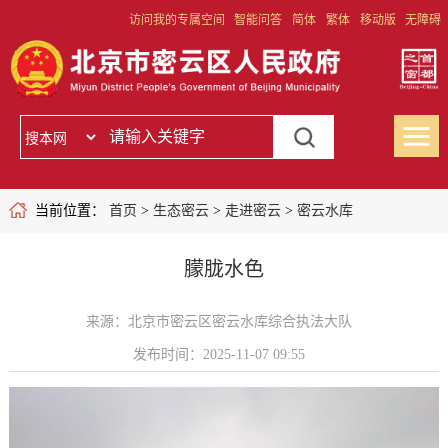
访问我的专属空间
智能问答
简体
繁体
移动版
无障碍
当前位置：
首页
>
生态密云
>
走进密云
>
密云水库
朦胧水色
来源：北京市密云区密云水库综合执法大队
发布时间：2025-11-07 09:55