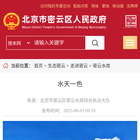
访问我的专属空间
智能问答
简体
繁体
移动版
无障碍
当前位置：
首页
>
生态密云
>
走进密云
>
密云水库
水天一色
来源：北京市密云区密云水库综合执法大队
发布时间：2025-06-03 09:59