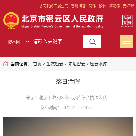
访问我的专属空间
智能问答
简体
繁体
移动版
无障碍
当前位置：
首页
>
生态密云
>
走进密云
>
密云水库
落日余晖
来源：北京市密云区密云水库综合执法大队
发布时间：2025-01-26 14:03