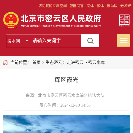
访问我的专属空间
智能问答
简体
繁体
移动版
无障碍
当前位置：
首页
>
生态密云
>
走进密云
>
密云水库
库区霞光
来源：北京市密云区密云水库综合执法大队
发布时间：2024-12-19 14:58