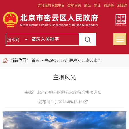
访问我的专属空间
智能问答
简体
繁体
移动版
无障碍
当前位置：
首页
>
生态密云
>
走进密云
>
密云水库
主坝风光
来源：北京市密云区密云水库综合执法大队
发布时间：2024-09-13 14:27