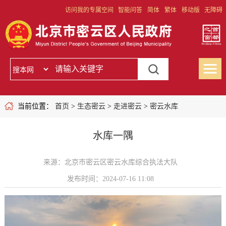
访问我的专属空间
智能问答
简体
繁体
移动版
无障碍
当前位置：
首页
>
生态密云
>
走进密云
>
密云水库
水库一隅
来源：北京市密云区密云水库综合执法大队
发布时间：2024-07-16 11:08