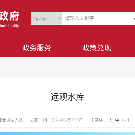
政务服务
政策兑现
远观水库
综合执法大队
发布时间：2024-06-25 09:37
【 字体：
大
中
小
】