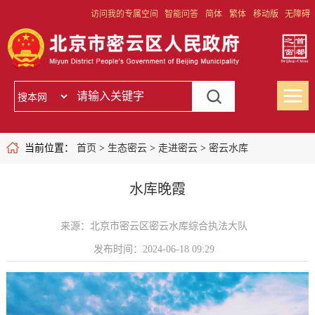
访问我的专属空间
智能问答
简体
繁体
移动版
无障碍
当前位置：
首页
>
生态密云
>
走进密云
>
密云水库
水库晚霞
来源：北京市密云区密云水库综合执法大队
发布时间：2024-06-18 09:29