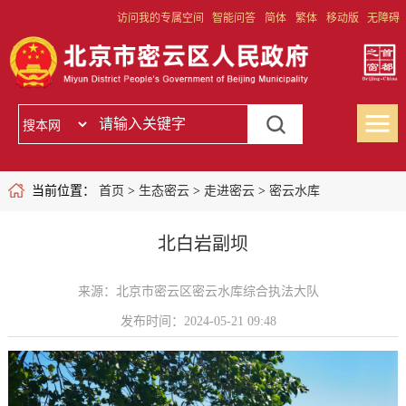
访问我的专属空间
智能问答
简体
繁体
移动版
无障碍
当前位置：
首页
>
生态密云
>
走进密云
>
密云水库
北白岩副坝
来源：北京市密云区密云水库综合执法大队
发布时间：2024-05-21 09:48