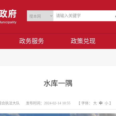
政务服务
政策兑现
水库一隅
综合执法大队
发布时间：2024-02-14 10:55
【 字体：
大
中
小
】