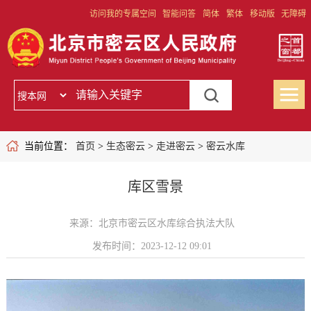
访问我的专属空间
智能问答
简体
繁体
移动版
无障碍
当前位置：
首页
>
生态密云
>
走进密云
>
密云水库
库区雪景
来源：北京市密云区水库综合执法大队
发布时间：2023-12-12 09:01